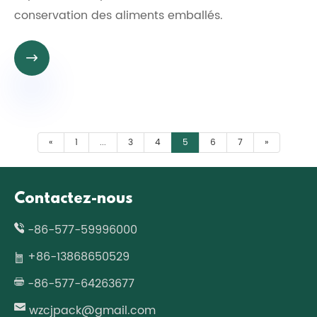
conservation des aliments emballés.

«
1
...
3
4
5
6
7
»
Contactez-nous
-86-577-59996000
+86-13868650529
-86-577-64263677
wzcjpack@gmail.com