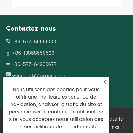
Contactez-nous
-86-577-59996000
+86-13868650529
-86-577-64263677
wzcjpack@gmail.com
X
No.677 Fazhan Road, Longgang, Wenzhou,
Nous utilisons des cookies pour vous
province du Zhejiang, Chine
offrir une meilleure expérience de
navigation, analyser le trafic du site et
personnaliser le contenu. En utilisant ce
Copyright © 2024 Zhejiang Bimashi New Material
site, vous acceptez notre utilisation des
cookies.
politique de confidentialité
Technology Co., Ltd. Tous droits réservés.
Links
|