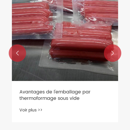
changements significatifs dans
Voir plus >>
l’industrie de l’emballage ?

