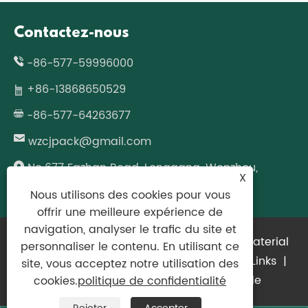
Contactez-nous
-86-577-59996000
+86-13868650529
-86-577-64263677
wzcjpack@gmail.com
No.677 Fazhan Road, Longgang, Wenzhou,
X
province du Zhejiang, Chine
Nous utilisons des cookies pour vous
offrir une meilleure expérience de
navigation, analyser le trafic du site et
Copyright © 2024 Zhejiang Bimashi New Material
personnaliser le contenu. En utilisant ce
Technology Co., Ltd. Tous droits réservés.
Links
|
site, vous acceptez notre utilisation des
Sitemap
|
RSS
|
XML
|
politique de
cookies.
politique de confidentialité
confidentialité
|